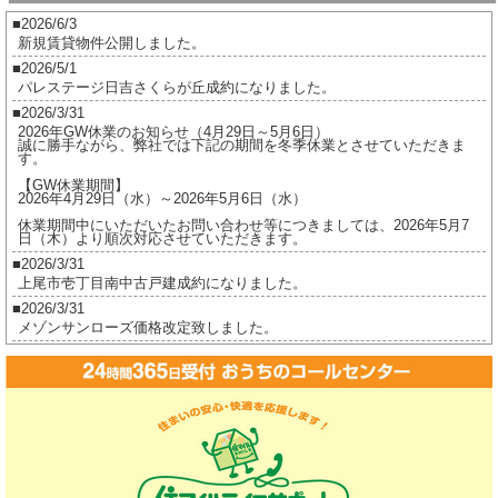
27
2026/6/3
新規賃貸物件公開しました。
年
2026/5/1
12
パレステージ日吉さくらが丘成約になりました。
月
2026/3/31
26
2026年GW休業のお知らせ（4月29日～5月6日）
誠に勝手ながら、弊社では下記の期間を冬季休業とさせていただきま
日
す。
(土)
【GW休業期間】
2026年4月29日（水）～2026年5月6日（水）
～
休業期間中にいただいたお問い合わせ等につきましては、2026年5月7
平
日（木）より順次対応させていただきます。
成
2026/3/31
上尾市壱丁目南中古戸建成約になりました。
28
2026/3/31
年
メゾンサンローズ価格改定致しました。
1
2026/3/16
月
ジオ茅ヶ崎フレシアご成約になりました。
3
2026/2/17
ジオ茅ヶ崎フレシア価格改定しました。
日
2026/2/17
(日)
プレイスヴィラ喜多見成約になりました。
ま
2026/2/17