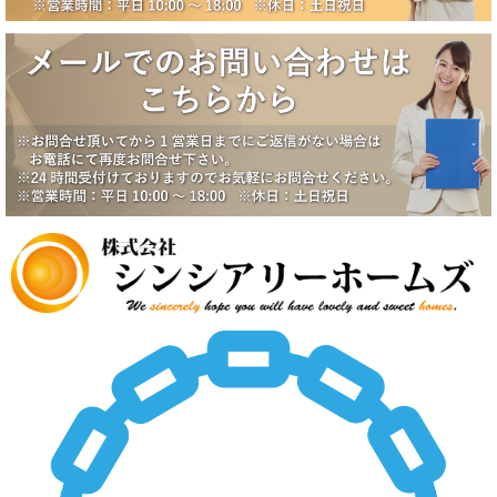
業
2025/6/17
大田区田園調布5丁目戸建成約になりました。
と
2025/6/17
な
八潮市南川崎戸建成約になりました。
り
2025/6/17
ま
一番町シティハウス成約になりました。
す。
2025/6/2
賃貸物件公開しました。
は
2025/5/19
中野スカイハイツ価格改定
2025/5/19
田園調布5丁目戸建価格改定
2025/5/19
八潮市南川崎戸建価格改定
2025/5/19
いすみ市大原台土地価格改定
2025/5/19
新規物件公開しました。
2025/4/2
新規物件公開しました。
2025/3/5
新規物件2件公開しました。