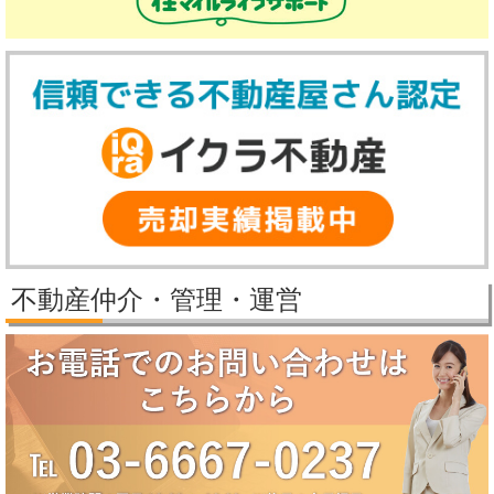
で
賃貸物件公開しました。
冬
2025/12/8
2025年冬季休業のお知らせ（12月27日～1月5日）
季
誠に勝手ながら、弊社では下記の期間を冬季休業とさせていただきま
す。
休
【冬季休業期間】
業
2025年12月27日（土）～2026年1月5日（月）
致
休業期間中にいただいたお問い合わせ等につきましては、2026年1月6
日（火）より順次対応させていただきます。
し
2025/11/25
ま
パレステージ日吉さくらが丘価格改定しました。
す。
2025/11/21
1
新規物件公開しました。
月
2025/9/29
パレステージ日吉さくらが丘価格改定しました。
4
不動産仲介・管理・運営
2025/9/5
日
賃貸物件公開しました。
(月)
2025/8/5
よ
2025年夏季休業のお知らせ（8月10日～8月18日）
誠に勝手ながら、弊社では下記の期間を夏季休業とさせていただきま
り
す。
通
【夏季休業期間】
2025年8月10日（日）～2025年8月18日（月）
常
休業期間中にいただいたお問い合わせ等につきましては、8月19日
営
（火）より順次対応させていただきます。