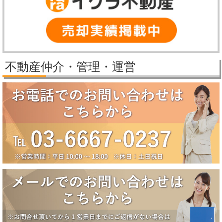
日（火）より順次対応させていただきます。
2025/11/25
パレステージ日吉さくらが丘価格改定しました。
2025/11/21
新規物件公開しました。
2025/9/29
パレステージ日吉さくらが丘価格改定しました。
不動産仲介・管理・運営
2025/9/5
賃貸物件公開しました。
2025/8/5
2025年夏季休業のお知らせ（8月10日～8月18日）
誠に勝手ながら、弊社では下記の期間を夏季休業とさせていただきま
す。
【夏季休業期間】
2025年8月10日（日）～2025年8月18日（月）
休業期間中にいただいたお問い合わせ等につきましては、8月19日
（火）より順次対応させていただきます。
2025/6/17
大田区田園調布5丁目戸建成約になりました。
2025/6/17
八潮市南川崎戸建成約になりました。
2025/6/17
一番町シティハウス成約になりました。
2025/6/2