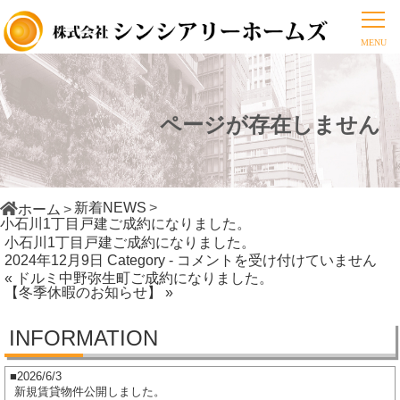
ページが存在しません
新着NEWS
ホーム
小石川1丁目戸建ご成約になりました。
小石川1丁目戸建ご成約になりました。
小
2024年12月9日
Category -
コメントを受け付けていません
« ドルミ中野弥生町ご成約になりました。
石
【冬季休暇のお知らせ】 »
川
1
INFORMATION
丁
目
2026/6/3
戸
新規賃貸物件公開しました。