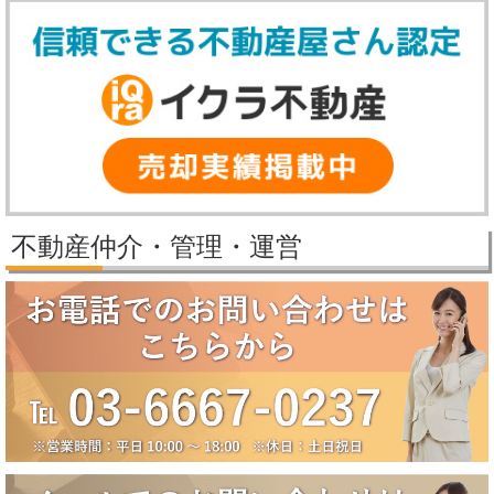
誠に勝手ながら、弊社では下記の期間を冬季休業とさせていただきま
す。
【冬季休業期間】
2025年12月27日（土）～2026年1月5日（月）
休業期間中にいただいたお問い合わせ等につきましては、2026年1月6
日（火）より順次対応させていただきます。
2025/11/25
パレステージ日吉さくらが丘価格改定しました。
2025/11/21
新規物件公開しました。
2025/9/29
パレステージ日吉さくらが丘価格改定しました。
不動産仲介・管理・運営
2025/9/5
賃貸物件公開しました。
2025/8/5
2025年夏季休業のお知らせ（8月10日～8月18日）
誠に勝手ながら、弊社では下記の期間を夏季休業とさせていただきま
す。
【夏季休業期間】
2025年8月10日（日）～2025年8月18日（月）
休業期間中にいただいたお問い合わせ等につきましては、8月19日
（火）より順次対応させていただきます。
2025/6/17
大田区田園調布5丁目戸建成約になりました。