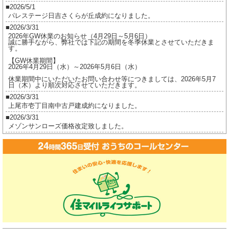
建
2026/5/1
パレステージ日吉さくらが丘成約になりました。
ご
2026/3/31
成
2026年GW休業のお知らせ（4月29日～5月6日）
約
誠に勝手ながら、弊社では下記の期間を冬季休業とさせていただきま
す。
に
【GW休業期間】
な
2026年4月29日（水）～2026年5月6日（水）
り
休業期間中にいただいたお問い合わせ等につきましては、2026年5月7
日（木）より順次対応させていただきます。
ま
2026/3/31
し
上尾市壱丁目南中古戸建成約になりました。
た。
2026/3/31
メゾンサンローズ価格改定致しました。
は
2026/3/16
ジオ茅ヶ崎フレシアご成約になりました。
2026/2/17
ジオ茅ヶ崎フレシア価格改定しました。
2026/2/17
プレイスヴィラ喜多見成約になりました。
2026/2/17
賃貸物件公開しました。
2025/12/8
2025年冬季休業のお知らせ（12月27日～1月5日）