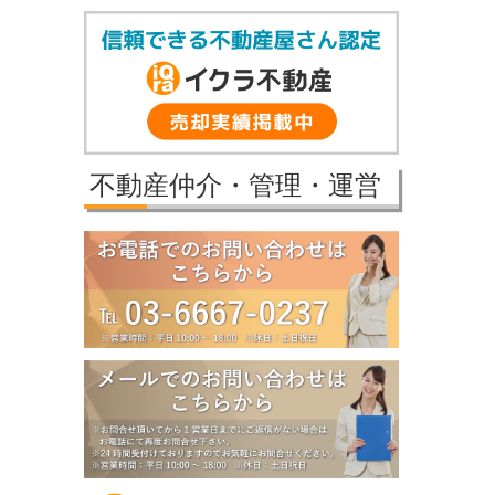
2026/2/17
プレイスヴィラ喜多見成約になりました。
2026/2/17
賃貸物件公開しました。
2025/12/8
2025年冬季休業のお知らせ（12月27日～1月
5日）
誠に勝手ながら、弊社では下記の期間を冬季
休業とさせていただきます。
不動産仲介・管理・運営
【冬季休業期間】
2025年12月27日（土）～2026年1月5日
（月）
休業期間中にいただいたお問い合わせ等につ
きましては、2026年1月6日（火）より順次対
応させていただきます。
2025/11/25
パレステージ日吉さくらが丘価格改定しまし
た。
2025/11/21
新規物件公開しました。
2025/9/29
パレステージ日吉さくらが丘価格改定しまし
た。
2025/9/5
賃貸物件公開しました。
2025/8/5