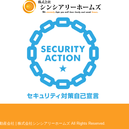
2025年夏季休業のお知らせ（8月10日～8月
18日）
誠に勝手ながら、弊社では下記の期間を夏季
休業とさせていただきます。
【夏季休業期間】
2025年8月10日（日）～2025年8月18日
（月）
休業期間中にいただいたお問い合わせ等につ
きましては、8月19日（火）より順次対応さ
せていただきます。
2025/6/17
大田区田園調布5丁目戸建成約になりまし
た。
2025/6/17
八潮市南川崎戸建成約になりました。
2025/6/17
一番町シティハウス成約になりました。
2025/6/2
賃貸物件公開しました。
2025/5/19
中野スカイハイツ価格改定
2025/5/19
田園調布5丁目戸建価格改定
2025/5/19
産会社 | 株式会社シンシアリーホームズ All Rights Reserved.
八潮市南川崎戸建価格改定