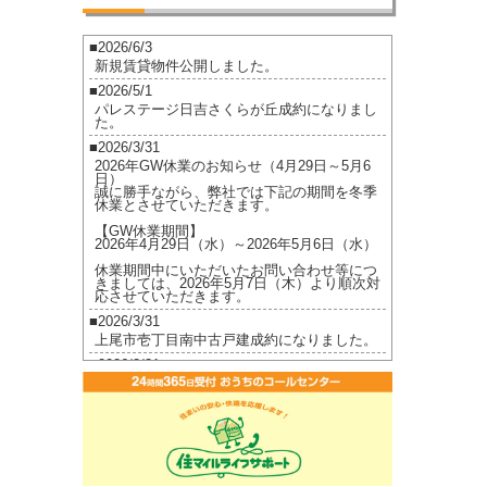
2026/6/3
新規賃貸物件公開しました。
2026/5/1
パレステージ日吉さくらが丘成約になりまし
た。
2026/3/31
2026年GW休業のお知らせ（4月29日～5月6
日）
誠に勝手ながら、弊社では下記の期間を冬季
休業とさせていただきます。
【GW休業期間】
2026年4月29日（水）～2026年5月6日（水）
休業期間中にいただいたお問い合わせ等につ
きましては、2026年5月7日（木）より順次対
応させていただきます。
2026/3/31
上尾市壱丁目南中古戸建成約になりました。
2026/3/31
メゾンサンローズ価格改定致しました。
2026/3/16
ジオ茅ヶ崎フレシアご成約になりました。
2026/2/17
ジオ茅ヶ崎フレシア価格改定しました。