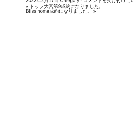
賃
2022年2月17日
Category -
コメントを受け付けて
« トップ大宮第9成約になりました。
貸
Bliss home成約になりました。 »
物
件
１
件
公
開
し
ま
し
た。
は