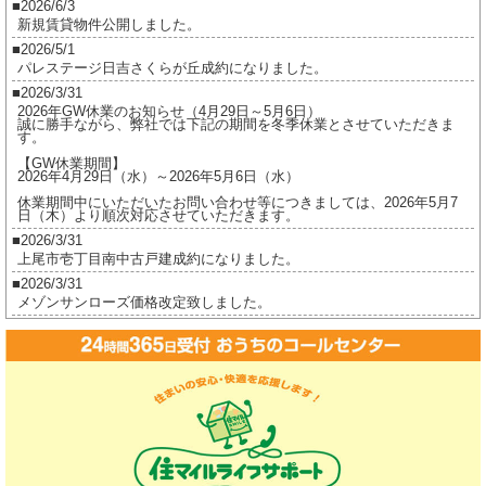
2026/6/3
29
新規賃貸物件公開しました。
日
2026/5/1
パレステージ日吉さくらが丘成約になりました。
（金）
2026/3/31
～
2026年GW休業のお知らせ（4月29日～5月6日）
1
誠に勝手ながら、弊社では下記の期間を冬季休業とさせていただきま
す。
月
【GW休業期間】
8
2026年4月29日（水）～2026年5月6日（水）
日
休業期間中にいただいたお問い合わせ等につきましては、2026年5月7
日（木）より順次対応させていただきます。
（月）
2026/3/31
ま
上尾市壱丁目南中古戸建成約になりました。
で
2026/3/31
メゾンサンローズ価格改定致しました。
冬
2026/3/16
期
ジオ茅ヶ崎フレシアご成約になりました。
休
2026/2/17
暇
ジオ茅ヶ崎フレシア価格改定しました。
と
2026/2/17
プレイスヴィラ喜多見成約になりました。
な
2026/2/17
り
賃貸物件公開しました。