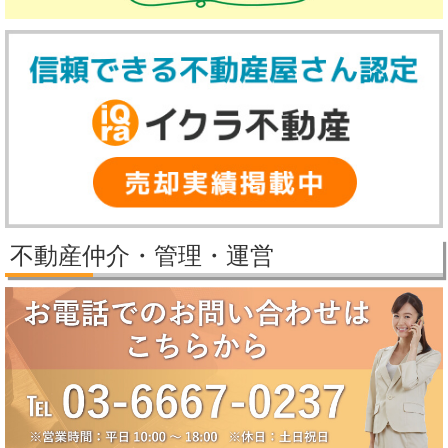
ま
2025/12/8
す。
2025年冬季休業のお知らせ（12月27日～1月5日）
誠に勝手ながら、弊社では下記の期間を冬季休業とさせていただきま
新
す。
年
【冬季休業期間】
2025年12月27日（土）～2026年1月5日（月）
は
休業期間中にいただいたお問い合わせ等につきましては、2026年1月6
1
日（火）より順次対応させていただきます。
月
2025/11/25
パレステージ日吉さくらが丘価格改定しました。
9
2025/11/21
日
新規物件公開しました。
(火)
2025/9/29
か
パレステージ日吉さくらが丘価格改定しました。
不動産仲介・管理・運営
ら
2025/9/5
賃貸物件公開しました。
通
2025/8/5
常
2025年夏季休業のお知らせ（8月10日～8月18日）
営
誠に勝手ながら、弊社では下記の期間を夏季休業とさせていただきま
す。
業
【夏季休業期間】
と
2025年8月10日（日）～2025年8月18日（月）
な
休業期間中にいただいたお問い合わせ等につきましては、8月19日
（火）より順次対応させていただきます。
り
2025/6/17