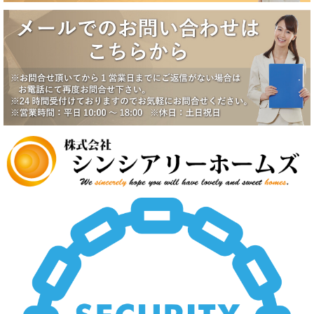
ま
大田区田園調布5丁目戸建成約になりました。
す。
2025/6/17
八潮市南川崎戸建成約になりました。
は
2025/6/17
一番町シティハウス成約になりました。
2025/6/2
賃貸物件公開しました。
2025/5/19
中野スカイハイツ価格改定
2025/5/19
田園調布5丁目戸建価格改定
2025/5/19
八潮市南川崎戸建価格改定
2025/5/19
いすみ市大原台土地価格改定
2025/5/19
新規物件公開しました。
2025/4/2
新規物件公開しました。
2025/3/5
新規物件2件公開しました。
2025/2/21