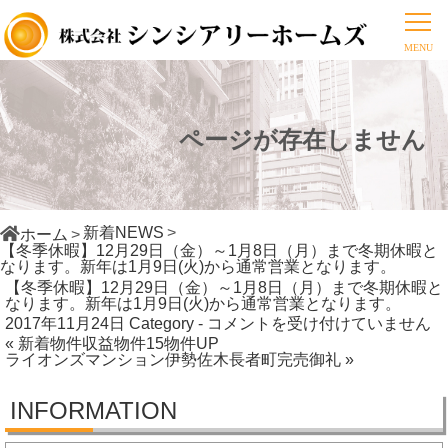
ページが存在しません
新着NEWS
ホーム
【冬季休暇】12月29日（金）～1月8日（月）まで冬期休暇と
なります。新年は1月9日(火)から通常営業となります。
【冬季休暇】12月29日（金）～1月8日（月）まで冬期休暇と
なります。新年は1月9日(火)から通常営業となります。
【冬
2017年11月24日
Category -
コメントを受け付けていません
« 新着物件収益物件15物件UP
季
ライオンズマンション伊勢佐木長者町完売御礼 »
休
暇】
INFORMATION
12
月