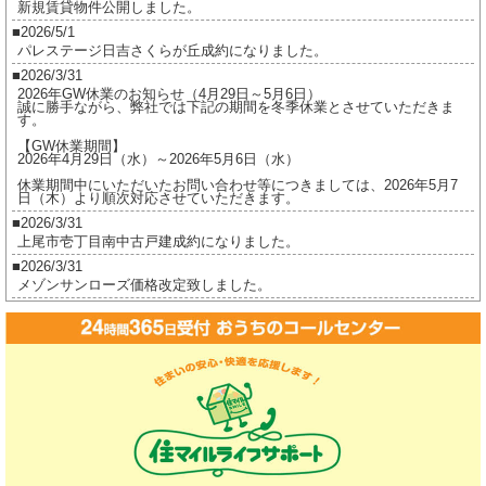
新規賃貸物件公開しました。
ラ
2026/5/1
ズ
パレステージ日吉さくらが丘成約になりました。
フ
2026/3/31
ォ
2026年GW休業のお知らせ（4月29日～5月6日）
誠に勝手ながら、弊社では下記の期間を冬季休業とさせていただきま
ー
す。
ト
【GW休業期間】
2026年4月29日（水）～2026年5月6日（水）
完
休業期間中にいただいたお問い合わせ等につきましては、2026年5月7
売
日（木）より順次対応させていただきます。
御
2026/3/31
上尾市壱丁目南中古戸建成約になりました。
礼
2026/3/31
は
メゾンサンローズ価格改定致しました。
2026/3/16
ジオ茅ヶ崎フレシアご成約になりました。
2026/2/17
ジオ茅ヶ崎フレシア価格改定しました。
2026/2/17
プレイスヴィラ喜多見成約になりました。
2026/2/17
賃貸物件公開しました。
2025/12/8