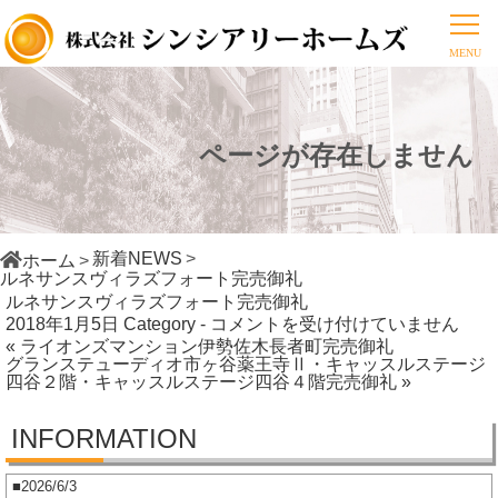
ページが存在しません
新着NEWS
ホーム
ルネサンスヴィラズフォート完売御礼
ルネサンスヴィラズフォート完売御礼
ル
2018年1月5日
Category -
コメントを受け付けていません
« ライオンズマンション伊勢佐木長者町完売御礼
ネ
グランステューディオ市ヶ谷薬王寺Ⅱ・キャッスルステージ
サ
四谷２階・キャッスルステージ四谷４階完売御礼 »
ン
ス
INFORMATION
ヴ
ィ
2026/6/3