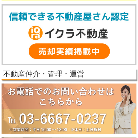
2025年冬季休業のお知らせ（12月27日～1月5日）
誠に勝手ながら、弊社では下記の期間を冬季休業とさせていただきま
す。
【冬季休業期間】
2025年12月27日（土）～2026年1月5日（月）
休業期間中にいただいたお問い合わせ等につきましては、2026年1月6
日（火）より順次対応させていただきます。
2025/11/25
パレステージ日吉さくらが丘価格改定しました。
2025/11/21
新規物件公開しました。
2025/9/29
パレステージ日吉さくらが丘価格改定しました。
不動産仲介・管理・運営
2025/9/5
賃貸物件公開しました。
2025/8/5
2025年夏季休業のお知らせ（8月10日～8月18日）
誠に勝手ながら、弊社では下記の期間を夏季休業とさせていただきま
す。
【夏季休業期間】
2025年8月10日（日）～2025年8月18日（月）
休業期間中にいただいたお問い合わせ等につきましては、8月19日
（火）より順次対応させていただきます。
2025/6/17
大田区田園調布5丁目戸建成約になりました。