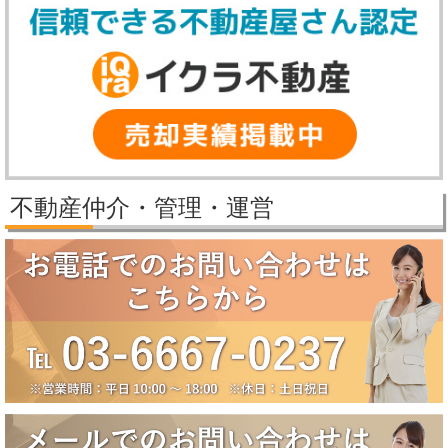
す。
【冬季休業期間】
2025年12月27日（土）～2026年1月5日（月）
休業期間中にいただいたお問い合わせ等につきましては、2026年1月6
日（火）より順次対応させていただきます。
2025/11/25
パレステージ日吉さくらが丘価格改定しました。
2025/11/21
新規物件公開しました。
2025/9/29
パレステージ日吉さくらが丘価格改定しました。
不動産仲介・管理・運営
2025/9/5
賃貸物件公開しました。
2025/8/5
2025年夏季休業のお知らせ（8月10日～8月18日）
誠に勝手ながら、弊社では下記の期間を夏季休業とさせていただきま
す。
【夏季休業期間】
2025年8月10日（日）～2025年8月18日（月）
休業期間中にいただいたお問い合わせ等につきましては、8月19日
（火）より順次対応させていただきます。
2025/6/17
大田区田園調布5丁目戸建成約になりました。
2025/6/17