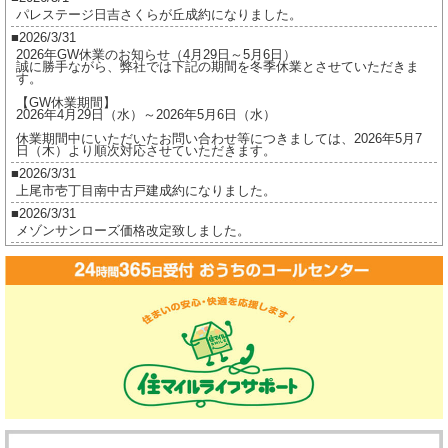
パレステージ日吉さくらが丘成約になりました。
ま
2026/3/31
し
2026年GW休業のお知らせ（4月29日～5月6日）
た。
誠に勝手ながら、弊社では下記の期間を冬季休業とさせていただきま
す。
は
【GW休業期間】
2026年4月29日（水）～2026年5月6日（水）
休業期間中にいただいたお問い合わせ等につきましては、2026年5月7
日（木）より順次対応させていただきます。
2026/3/31
上尾市壱丁目南中古戸建成約になりました。
2026/3/31
メゾンサンローズ価格改定致しました。
2026/3/16
ジオ茅ヶ崎フレシアご成約になりました。
2026/2/17
ジオ茅ヶ崎フレシア価格改定しました。
2026/2/17
プレイスヴィラ喜多見成約になりました。
2026/2/17
賃貸物件公開しました。
2025/12/8
2025年冬季休業のお知らせ（12月27日～1月5日）
誠に勝手ながら、弊社では下記の期間を冬季休業とさせていただきま