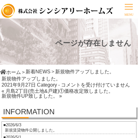
ページが存在しません
新着NEWS
新規物件アップしました。
ホーム
新規物件アップしました。
新
2021年9月27日
Category -
コメントを受け付けていません
« 月島2丁目(売土地&戸建)①価格改定致しました。
規
新規物件UP致しました。 »
物
件
INFORMATION
ア
ッ
2026/6/3
プ
新規賃貸物件公開しました。
し
2026/5/1