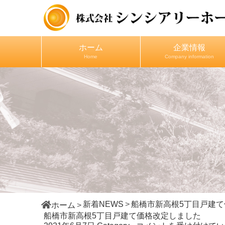
ホーム
企業情報
Home
Company information
新着NEWS
船橋市新高根5丁目戸建
ホーム
船橋市新高根5丁目戸建て価格改定しました