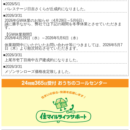
2026/5/1
UP
パレステージ日吉さくらが丘成約になりました。
致
2026/3/31
し
2026年GW休業のお知らせ（4月29日～5月6日）
誠に勝手ながら、弊社では下記の期間を冬季休業とさせていただきま
ま
す。
し
【GW休業期間】
2026年4月29日（水）～2026年5月6日（水）
た。
休業期間中にいただいたお問い合わせ等につきましては、2026年5月7
は
日（木）より順次対応させていただきます。
2026/3/31
上尾市壱丁目南中古戸建成約になりました。
2026/3/31
メゾンサンローズ価格改定致しました。
2026/3/16
ジオ茅ヶ崎フレシアご成約になりました。
2026/2/17
ジオ茅ヶ崎フレシア価格改定しました。
2026/2/17
プレイスヴィラ喜多見成約になりました。
2026/2/17
賃貸物件公開しました。
2025/12/8
2025年冬季休業のお知らせ（12月27日～1月5日）