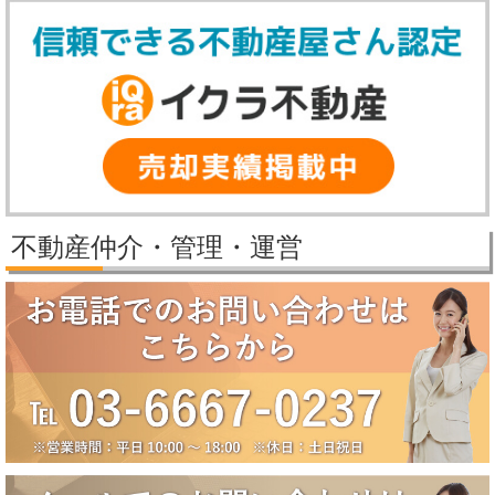
誠に勝手ながら、弊社では下記の期間を冬季休業とさせていただきま
す。
【冬季休業期間】
2025年12月27日（土）～2026年1月5日（月）
休業期間中にいただいたお問い合わせ等につきましては、2026年1月6
日（火）より順次対応させていただきます。
2025/11/25
パレステージ日吉さくらが丘価格改定しました。
2025/11/21
新規物件公開しました。
2025/9/29
パレステージ日吉さくらが丘価格改定しました。
不動産仲介・管理・運営
2025/9/5
賃貸物件公開しました。
2025/8/5
2025年夏季休業のお知らせ（8月10日～8月18日）
誠に勝手ながら、弊社では下記の期間を夏季休業とさせていただきま
す。
【夏季休業期間】
2025年8月10日（日）～2025年8月18日（月）
休業期間中にいただいたお問い合わせ等につきましては、8月19日
（火）より順次対応させていただきます。
2025/6/17
大田区田園調布5丁目戸建成約になりました。