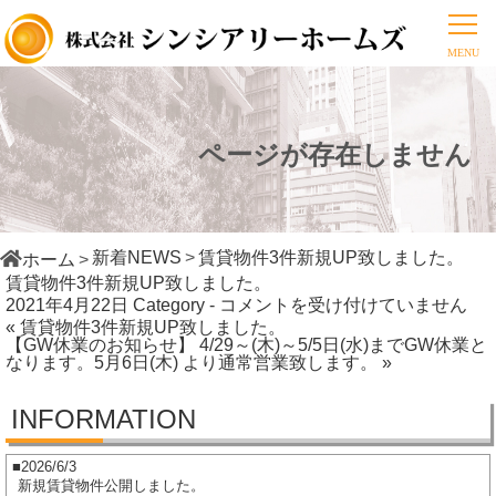
ページが存在しません
新着NEWS
賃貸物件3件新規UP致しました。
ホーム
賃貸物件3件新規UP致しました。
賃
2021年4月22日
Category -
コメントを受け付けていません
« 賃貸物件3件新規UP致しました。
貸
【GW休業のお知らせ】 4/29～(木)～5/5日(水)までGW休業と
物
なります。5月6日(木) より通常営業致します。 »
件
3
INFORMATION
件
新
2026/6/3
新規賃貸物件公開しました。
規