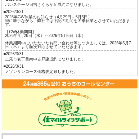
パレステージ日吉さくらが丘成約になりました。
件
2026/3/31
UP
2026年GW休業のお知らせ（4月29日～5月6日）
し
誠に勝手ながら、弊社では下記の期間を冬季休業とさせていただきま
す。
ま
【GW休業期間】
し
2026年4月29日（水）～2026年5月6日（水）
た。
休業期間中にいただいたお問い合わせ等につきましては、2026年5月7
日（木）より順次対応させていただきます。
は
2026/3/31
上尾市壱丁目南中古戸建成約になりました。
2026/3/31
メゾンサンローズ価格改定致しました。
2026/3/16
ジオ茅ヶ崎フレシアご成約になりました。
2026/2/17
ジオ茅ヶ崎フレシア価格改定しました。
2026/2/17
プレイスヴィラ喜多見成約になりました。
2026/2/17
賃貸物件公開しました。
2025/12/8
2025年冬季休業のお知らせ（12月27日～1月5日）
誠に勝手ながら、弊社では下記の期間を冬季休業とさせていただきま