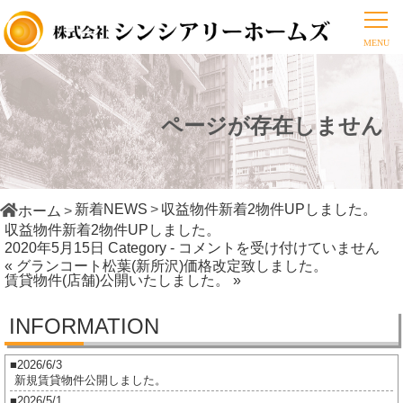
ページが存在しません
新着NEWS
収益物件新着2物件UPしました。
ホーム
収益物件新着2物件UPしました。
収
2020年5月15日
Category -
コメントを受け付けていません
« グランコート松葉(新所沢)価格改定致しました。
益
賃貸物件(店舗)公開いたしました。 »
物
件
INFORMATION
新
着
2026/6/3
2
新規賃貸物件公開しました。
物
2026/5/1