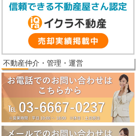
す。
【冬季休業期間】
2025年12月27日（土）～2026年1月5日（月）
休業期間中にいただいたお問い合わせ等につきましては、2026年1月6
日（火）より順次対応させていただきます。
2025/11/25
パレステージ日吉さくらが丘価格改定しました。
2025/11/21
新規物件公開しました。
2025/9/29
パレステージ日吉さくらが丘価格改定しました。
不動産仲介・管理・運営
2025/9/5
賃貸物件公開しました。
2025/8/5
2025年夏季休業のお知らせ（8月10日～8月18日）
誠に勝手ながら、弊社では下記の期間を夏季休業とさせていただきま
す。
【夏季休業期間】
2025年8月10日（日）～2025年8月18日（月）
休業期間中にいただいたお問い合わせ等につきましては、8月19日
（火）より順次対応させていただきます。
2025/6/17
大田区田園調布5丁目戸建成約になりました。
2025/6/17