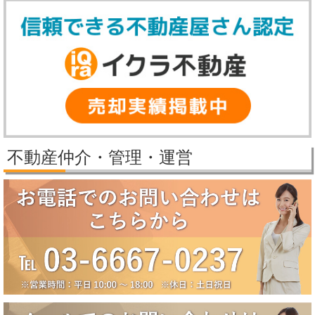
誠に勝手ながら、弊社では下記の期間を冬季休業とさせていただきま
す。
【冬季休業期間】
2025年12月27日（土）～2026年1月5日（月）
休業期間中にいただいたお問い合わせ等につきましては、2026年1月6
日（火）より順次対応させていただきます。
2025/11/25
パレステージ日吉さくらが丘価格改定しました。
2025/11/21
新規物件公開しました。
2025/9/29
パレステージ日吉さくらが丘価格改定しました。
不動産仲介・管理・運営
2025/9/5
賃貸物件公開しました。
2025/8/5
2025年夏季休業のお知らせ（8月10日～8月18日）
誠に勝手ながら、弊社では下記の期間を夏季休業とさせていただきま
す。
【夏季休業期間】
2025年8月10日（日）～2025年8月18日（月）
休業期間中にいただいたお問い合わせ等につきましては、8月19日
（火）より順次対応させていただきます。
2025/6/17
大田区田園調布5丁目戸建成約になりました。