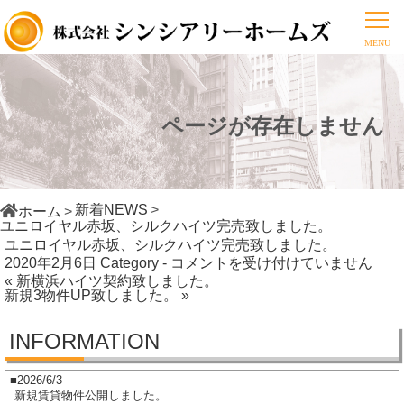
ページが存在しません
新着NEWS
ホーム
ユニロイヤル赤坂、シルクハイツ完売致しました。
ユニロイヤル赤坂、シルクハイツ完売致しました。
ユ
2020年2月6日
Category -
コメントを受け付けていません
« 新横浜ハイツ契約致しました。
ニ
新規3物件UP致しました。 »
ロ
イ
INFORMATION
ヤ
ル
2026/6/3
赤
新規賃貸物件公開しました。