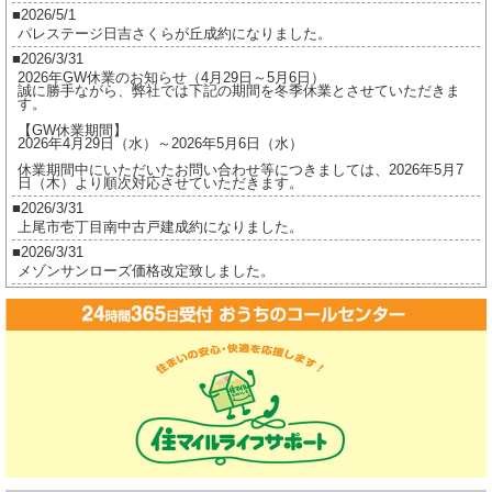
坂、
2026/5/1
パレステージ日吉さくらが丘成約になりました。
シ
2026/3/31
ル
2026年GW休業のお知らせ（4月29日～5月6日）
ク
誠に勝手ながら、弊社では下記の期間を冬季休業とさせていただきま
す。
ハ
【GW休業期間】
イ
2026年4月29日（水）～2026年5月6日（水）
ツ
休業期間中にいただいたお問い合わせ等につきましては、2026年5月7
日（木）より順次対応させていただきます。
完
2026/3/31
売
上尾市壱丁目南中古戸建成約になりました。
致
2026/3/31
メゾンサンローズ価格改定致しました。
し
2026/3/16
ま
ジオ茅ヶ崎フレシアご成約になりました。
し
2026/2/17
た。
ジオ茅ヶ崎フレシア価格改定しました。
は
2026/2/17
プレイスヴィラ喜多見成約になりました。
2026/2/17
賃貸物件公開しました。
2025/12/8
2025年冬季休業のお知らせ（12月27日～1月5日）