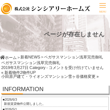
ページが存在しません
新着NEWS
ペガサスマンション浅草完売御礼
ホーム
ペガサスマンション浅草完売御礼
ペ
2019年3月27日
Category -
コメントを受け付けていません
« 新着物件2物件UP
ガ
小田原戸建て・ライオンズマンション雪ヶ谷価格変更 »
サ
ス
INFORMATION
マ
ン
2026/6/3
シ
新規賃貸物件公開しました。
ョ
2026/5/1