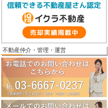
す。
【冬季休業期間】
2025年12月27日（土）～2026年1月5日（月）
休業期間中にいただいたお問い合わせ等につきましては、2026年1月6
日（火）より順次対応させていただきます。
2025/11/25
パレステージ日吉さくらが丘価格改定しました。
2025/11/21
新規物件公開しました。
2025/9/29
パレステージ日吉さくらが丘価格改定しました。
不動産仲介・管理・運営
2025/9/5
賃貸物件公開しました。
2025/8/5
2025年夏季休業のお知らせ（8月10日～8月18日）
誠に勝手ながら、弊社では下記の期間を夏季休業とさせていただきま
す。
【夏季休業期間】
2025年8月10日（日）～2025年8月18日（月）
休業期間中にいただいたお問い合わせ等につきましては、8月19日
（火）より順次対応させていただきます。
2025/6/17
大田区田園調布5丁目戸建成約になりました。
2025/6/17