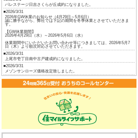
パレステージ日吉さくらが丘成約になりました。
ン
2026/3/31
浅
2026年GW休業のお知らせ（4月29日～5月6日）
草
誠に勝手ながら、弊社では下記の期間を冬季休業とさせていただきま
す。
完
【GW休業期間】
売
2026年4月29日（水）～2026年5月6日（水）
御
休業期間中にいただいたお問い合わせ等につきましては、2026年5月7
日（木）より順次対応させていただきます。
礼
2026/3/31
は
上尾市壱丁目南中古戸建成約になりました。
2026/3/31
メゾンサンローズ価格改定致しました。
2026/3/16
ジオ茅ヶ崎フレシアご成約になりました。
2026/2/17
ジオ茅ヶ崎フレシア価格改定しました。
2026/2/17
プレイスヴィラ喜多見成約になりました。
2026/2/17
賃貸物件公開しました。
2025/12/8
2025年冬季休業のお知らせ（12月27日～1月5日）
誠に勝手ながら、弊社では下記の期間を冬季休業とさせていただきま