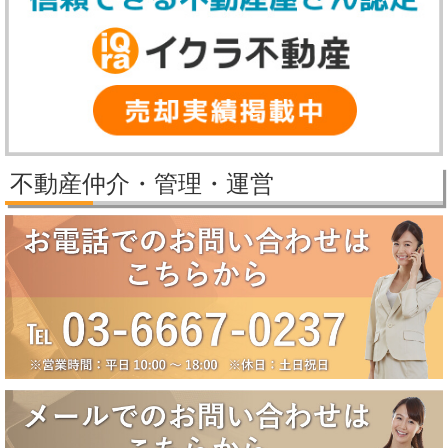
【冬季休業期間】
2025年12月27日（土）～2026年1月5日（月）
休業期間中にいただいたお問い合わせ等につきましては、2026年1月6
日（火）より順次対応させていただきます。
2025/11/25
パレステージ日吉さくらが丘価格改定しました。
2025/11/21
新規物件公開しました。
2025/9/29
パレステージ日吉さくらが丘価格改定しました。
不動産仲介・管理・運営
2025/9/5
賃貸物件公開しました。
2025/8/5
2025年夏季休業のお知らせ（8月10日～8月18日）
誠に勝手ながら、弊社では下記の期間を夏季休業とさせていただきま
す。
【夏季休業期間】
2025年8月10日（日）～2025年8月18日（月）
休業期間中にいただいたお問い合わせ等につきましては、8月19日
（火）より順次対応させていただきます。
2025/6/17
大田区田園調布5丁目戸建成約になりました。
2025/6/17
八潮市南川崎戸建成約になりました。