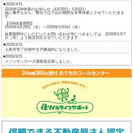
2026/3/31
2026年GW休業のお知らせ（4月29日～5月6日）
誠に勝手ながら、弊社では下記の期間を冬季休業とさせていただきま
す。
【GW休業期間】
2026年4月29日（水）～2026年5月6日（水）
休業期間中にいただいたお問い合わせ等につきましては、2026年5月7
日（木）より順次対応させていただきます。
2026/3/31
上尾市壱丁目南中古戸建成約になりました。
2026/3/31
メゾンサンローズ価格改定致しました。
2026/3/16
ジオ茅ヶ崎フレシアご成約になりました。
2026/2/17
ジオ茅ヶ崎フレシア価格改定しました。
2026/2/17
プレイスヴィラ喜多見成約になりました。
2026/2/17
賃貸物件公開しました。
2025/12/8
2025年冬季休業のお知らせ（12月27日～1月5日）
誠に勝手ながら、弊社では下記の期間を冬季休業とさせていただきま
す。