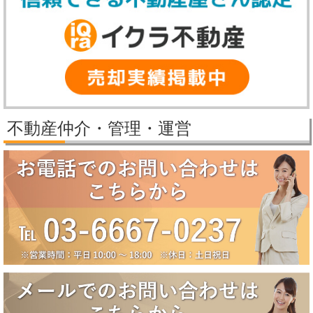
【冬季休業期間】
2025年12月27日（土）～2026年1月5日（月）
休業期間中にいただいたお問い合わせ等につきましては、2026年1月6
日（火）より順次対応させていただきます。
2025/11/25
パレステージ日吉さくらが丘価格改定しました。
2025/11/21
新規物件公開しました。
2025/9/29
パレステージ日吉さくらが丘価格改定しました。
不動産仲介・管理・運営
2025/9/5
賃貸物件公開しました。
2025/8/5
2025年夏季休業のお知らせ（8月10日～8月18日）
誠に勝手ながら、弊社では下記の期間を夏季休業とさせていただきま
す。
【夏季休業期間】
2025年8月10日（日）～2025年8月18日（月）
休業期間中にいただいたお問い合わせ等につきましては、8月19日
（火）より順次対応させていただきます。
2025/6/17
大田区田園調布5丁目戸建成約になりました。
2025/6/17
八潮市南川崎戸建成約になりました。