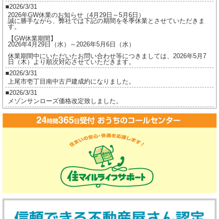
2026/3/31
2026年GW休業のお知らせ（4月29日～5月6日）
誠に勝手ながら、弊社では下記の期間を冬季休業とさせていただきま
す。
【GW休業期間】
2026年4月29日（水）～2026年5月6日（水）
休業期間中にいただいたお問い合わせ等につきましては、2026年5月7
日（木）より順次対応させていただきます。
2026/3/31
上尾市壱丁目南中古戸建成約になりました。
2026/3/31
メゾンサンローズ価格改定致しました。
2026/3/16
ジオ茅ヶ崎フレシアご成約になりました。
2026/2/17
ジオ茅ヶ崎フレシア価格改定しました。
2026/2/17
プレイスヴィラ喜多見成約になりました。
2026/2/17
賃貸物件公開しました。
2025/12/8
2025年冬季休業のお知らせ（12月27日～1月5日）
誠に勝手ながら、弊社では下記の期間を冬季休業とさせていただきま
す。