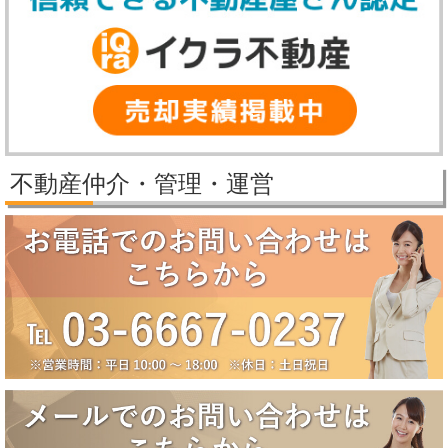
【冬季休業期間】
2025年12月27日（土）～2026年1月5日（月）
休業期間中にいただいたお問い合わせ等につきましては、2026年1月6
日（火）より順次対応させていただきます。
2025/11/25
パレステージ日吉さくらが丘価格改定しました。
2025/11/21
新規物件公開しました。
2025/9/29
パレステージ日吉さくらが丘価格改定しました。
不動産仲介・管理・運営
2025/9/5
賃貸物件公開しました。
2025/8/5
2025年夏季休業のお知らせ（8月10日～8月18日）
誠に勝手ながら、弊社では下記の期間を夏季休業とさせていただきま
す。
【夏季休業期間】
2025年8月10日（日）～2025年8月18日（月）
休業期間中にいただいたお問い合わせ等につきましては、8月19日
（火）より順次対応させていただきます。
2025/6/17
大田区田園調布5丁目戸建成約になりました。
2025/6/17
八潮市南川崎戸建成約になりました。