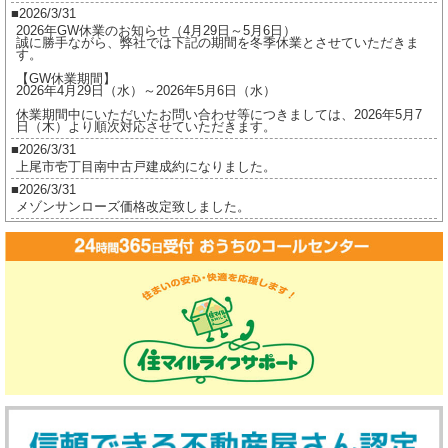
2026/3/31
2026年GW休業のお知らせ（4月29日～5月6日）
誠に勝手ながら、弊社では下記の期間を冬季休業とさせていただきま
す。
【GW休業期間】
2026年4月29日（水）～2026年5月6日（水）
休業期間中にいただいたお問い合わせ等につきましては、2026年5月7
日（木）より順次対応させていただきます。
2026/3/31
上尾市壱丁目南中古戸建成約になりました。
2026/3/31
メゾンサンローズ価格改定致しました。
2026/3/16
ジオ茅ヶ崎フレシアご成約になりました。
2026/2/17
ジオ茅ヶ崎フレシア価格改定しました。
2026/2/17
プレイスヴィラ喜多見成約になりました。
2026/2/17
賃貸物件公開しました。
2025/12/8
2025年冬季休業のお知らせ（12月27日～1月5日）
誠に勝手ながら、弊社では下記の期間を冬季休業とさせていただきま
す。