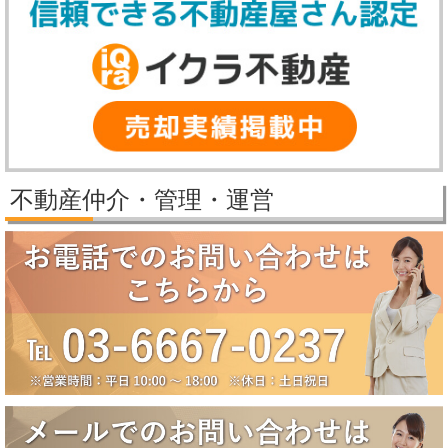
【冬季休業期間】
2025年12月27日（土）～2026年1月5日（月）
休業期間中にいただいたお問い合わせ等につきましては、2026年1月6
日（火）より順次対応させていただきます。
2025/11/25
パレステージ日吉さくらが丘価格改定しました。
2025/11/21
新規物件公開しました。
2025/9/29
パレステージ日吉さくらが丘価格改定しました。
不動産仲介・管理・運営
2025/9/5
賃貸物件公開しました。
2025/8/5
2025年夏季休業のお知らせ（8月10日～8月18日）
誠に勝手ながら、弊社では下記の期間を夏季休業とさせていただきま
す。
【夏季休業期間】
2025年8月10日（日）～2025年8月18日（月）
休業期間中にいただいたお問い合わせ等につきましては、8月19日
（火）より順次対応させていただきます。
2025/6/17
大田区田園調布5丁目戸建成約になりました。
2025/6/17
八潮市南川崎戸建成約になりました。