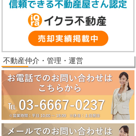
【冬季休業期間】
2025年12月27日（土）～2026年1月5日（月）
休業期間中にいただいたお問い合わせ等につきましては、2026年1月6
日（火）より順次対応させていただきます。
2025/11/25
パレステージ日吉さくらが丘価格改定しました。
2025/11/21
新規物件公開しました。
2025/9/29
パレステージ日吉さくらが丘価格改定しました。
不動産仲介・管理・運営
2025/9/5
賃貸物件公開しました。
2025/8/5
2025年夏季休業のお知らせ（8月10日～8月18日）
誠に勝手ながら、弊社では下記の期間を夏季休業とさせていただきま
す。
【夏季休業期間】
2025年8月10日（日）～2025年8月18日（月）
休業期間中にいただいたお問い合わせ等につきましては、8月19日
（火）より順次対応させていただきます。
2025/6/17
大田区田園調布5丁目戸建成約になりました。
2025/6/17
八潮市南川崎戸建成約になりました。